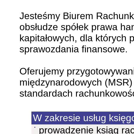
Jesteśmy Biurem Rachunko
obsłudze spółek prawa ha
kapitałowych, dla których
sprawozdania finansowe.
Oferujemy przygotowywan
międzynarodowych (MSR) 
standardach rachunkowośc
W zakresie usług księg
prowadzenie ksiąg r