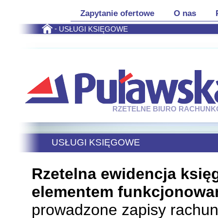
Zapytanie ofertowe
O nas
-
USŁUGI KSIĘGOWE
Zapytanie ofertowe
O nas
RZETELNE BIURO RACHUN
USŁUGI KSIĘGOWE
Rzetelna ewidencja ksi
elementem funkcjonowani
prowadzone zapisy rachu